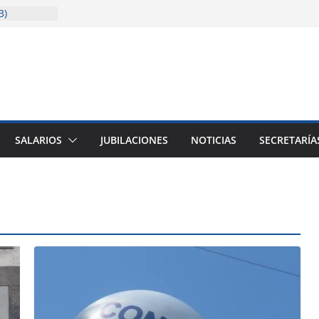
3)
solida la
cencia
sitaria
ión
ión (junio a
SALARIOS
JUBILACIONES
NOTICIAS
SECRETARÍA