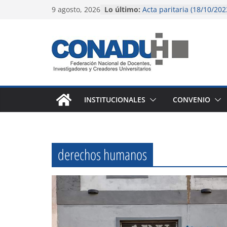
Saltar
9 agosto, 2026
Lo último:
Acta paritaria (18/10/202
al
El gobierno nacional con
pérdida salarial de la do
contenido
universitaria y preuniver
Instructivo para liquidac
(octubre 2023)
Instructivo para liquidac
agosto 2023)
Acta paritaria (9/6/2023)
INSTITUCIONALES
CONVENIO
derechos humanos