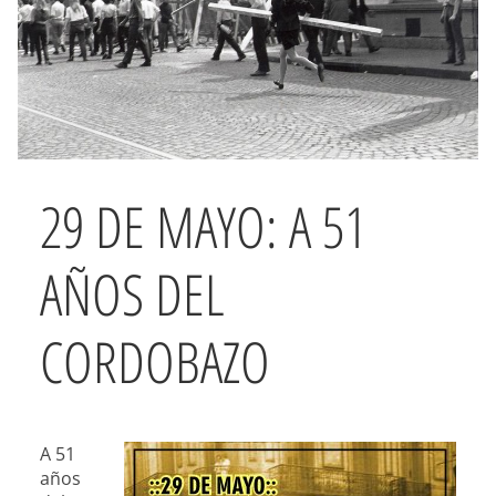
29 DE MAYO: A 51
AÑOS DEL
CORDOBAZO
A 51
años