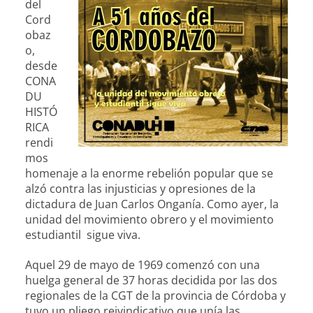
del
Cord
obaz
o,
desde
CONA
DU
HISTÓ
RICA
rendi
mos
homenaje a la enorme rebelión popular que se
alzó contra las injusticias y opresiones de la
dictadura de Juan Carlos Onganía. Como ayer, la
unidad del movimiento obrero y el movimiento
estudiantil sigue viva.
Aquel 29 de mayo de 1969 comenzó con una
huelga general de 37 horas decidida por las dos
regionales de la CGT de la provincia de Córdoba y
tuvo un pliego reivindicativo que unía las