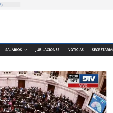
3)
solida la
cencia
sitaria
ión
ión (junio a
SALARIOS
JUBILACIONES
NOTICIAS
SECRETARÍA