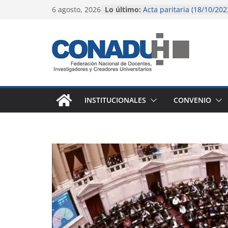
Saltar
6 agosto, 2026
Lo último:
Acta paritaria (18/10/202
al
El gobierno nacional con
pérdida salarial de la do
contenido
universitaria y preuniver
Instructivo para liquidac
(octubre 2023)
Instructivo para liquidac
agosto 2023)
Acta paritaria (9/6/2023)
INSTITUCIONALES
CONVENIO