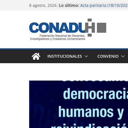
Saltar
8 agosto, 2026
Lo último:
Acta paritaria (18/10/202
al
El gobierno nacional con
pérdida salarial de la do
contenido
universitaria y preuniver
Instructivo para liquidac
(octubre 2023)
Instructivo para liquidac
agosto 2023)
Acta paritaria (9/6/2023)
INSTITUCIONALES
CONVENIO