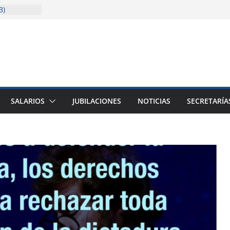
3)
solida la
cencia
sitaria
ión
ión (junio a
SALARIOS
JUBILACIONES
NOTICIAS
SECRETARÍA