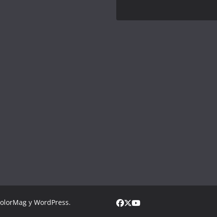
olorMag
y
WordPress
.