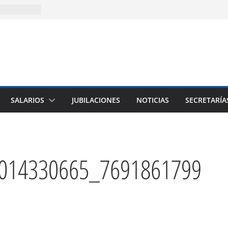
3)
solida la
cencia
sitaria
ión
SALARIOS
JUBILACIONES
NOTICIAS
SECRETARÍA
014330665_7691861799