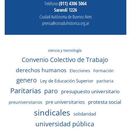
Teléfono
(011) 4306 5064
Sarandí 1226
Ciudad Autónoma de Buenos Aires
prensa@conaduhistorica.org.ar
ciencia y tecnología
Convenio Colectivo de Trabajo
derechos humanos
Elecciones
Formación
genero
Ley de Educación Superior
paritaria
Paritarias
paro
presupuesto universitario
protesta social
pre universitarios
preuniversitarios
sindicales
solidaridad
universidad pública