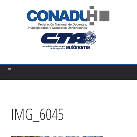
Saltar
al
contenido
IMG_6045