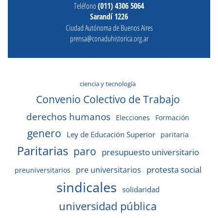
Teléfono
(011) 4306 5064
Sarandí 1226
Ciudad Autónoma de Buenos Aires
prensa@conaduhistorica.org.ar
ciencia y tecnología
Convenio Colectivo de Trabajo
derechos humanos
Elecciones
Formación
genero
Ley de Educación Superior
paritaria
Paritarias
paro
presupuesto universitario
protesta social
pre universitarios
preuniversitarios
sindicales
solidaridad
universidad pública