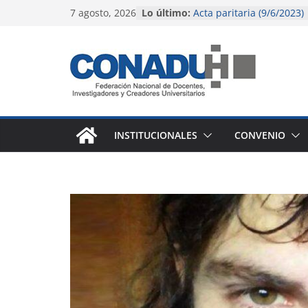
Saltar
7 agosto, 2026
Lo último:
Acta paritaria (9/6/2023)
al
Acta paritaria (18/10/202
El gobierno nacional con
contenido
pérdida salarial de la do
universitaria y preuniver
Instructivo para liquidac
(octubre 2023)
Instructivo para liquidac
agosto 2023)
INSTITUCIONALES
CONVENIO