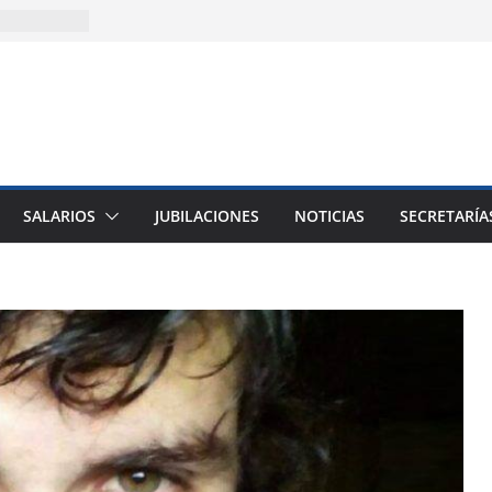
3)
solida la
cencia
sitaria
ión
ión (junio a
SALARIOS
JUBILACIONES
NOTICIAS
SECRETARÍA