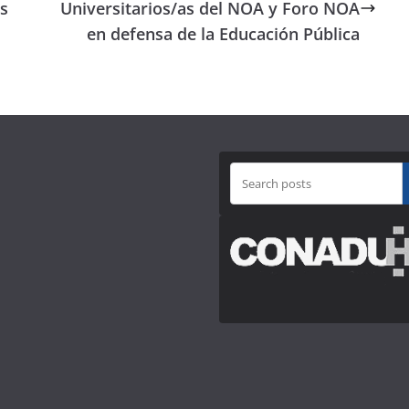
as
Universitarios/as del NOA y Foro NOA
en defensa de la Educación Pública
B