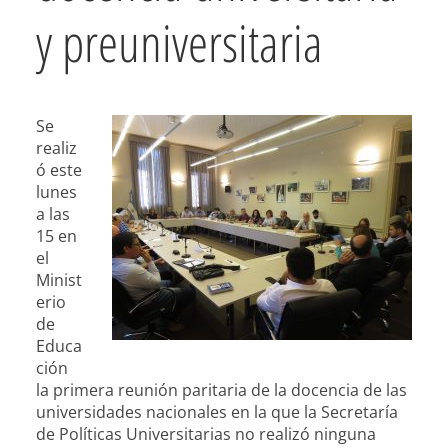
y preuniversitaria
Se
realiz
ó este
lunes
a las
15 en
el
Minist
erio
de
Educa
ción
la primera reunión paritaria de la docencia de las
universidades nacionales en la que la Secretaría
de Políticas Universitarias no realizó ninguna