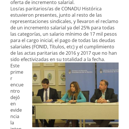
oferta de incremento salarial.
Los/as paritarios/as de CONADU Histórica
estuvieron presentes, junto al resto de las
representaciones sindicales, y llevaron el reclamo
de un incremento salarial ya del 25% para todas
las categorías, un salario mínimo de 17 mil pesos
para el cargo inicial, el pago de todas las deudas
salariales (FONID, Títulos, etc) y el cumplimiento
de las actas paritarias de 2016 y 2017 que no han
sido efectivizadas en su totalidad a la fecha.
Este
prime
r
encue
ntro
dejó
en
evide
ncia
la