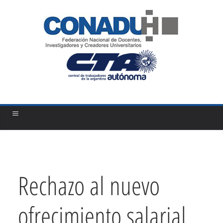
Saltar
al
contenido
Rechazo al nuevo
ofrecimiento salarial