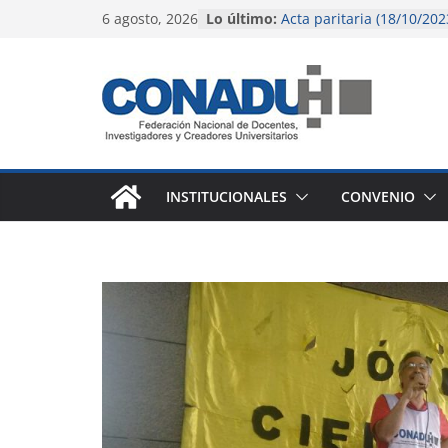
Saltar
6 agosto, 2026
Lo último:
Acta paritaria (18/10/202
al
El gobierno nacional con
pérdida salarial de la do
contenido
universitaria y preuniver
Instructivo para liquidac
(octubre 2023)
Instructivo para liquidac
agosto 2023)
Acta paritaria (9/6/2023)
INSTITUCIONALES
CONVENIO