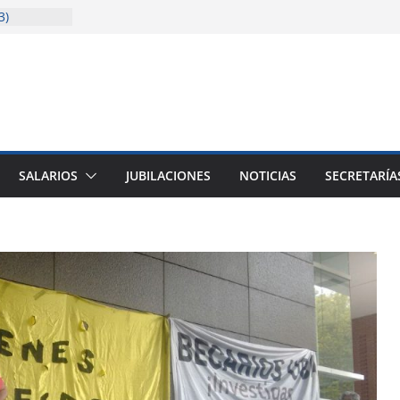
3)
solida la
cencia
sitaria
ión
ión (junio a
SALARIOS
JUBILACIONES
NOTICIAS
SECRETARÍA