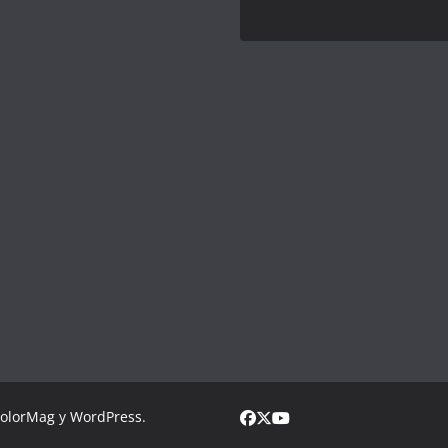
olorMag
y
WordPress
.