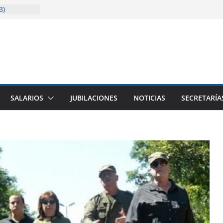
3)
solida la
cencia
sitaria
ión
ión (junio a
SALARIOS
JUBILACIONES
NOTICIAS
SECRETARÍA