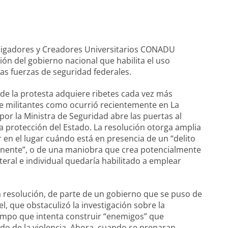
stigadores y Creadores Universitarios CONADU
ión del gobierno nacional que habilita el uso
las fuerzas de seguridad federales.
 de la protesta adquiere ribetes cada vez más
de militantes como ocurrió recientemente en La
por la Ministra de Seguridad abre las puertas al
 protección del Estado. La resolución otorga amplia
r en el lugar cuándo está en presencia de un “delito
minente”, o de una maniobra que crea potencialmente
ateral e individual quedaría habilitado a emplear
resolución, de parte de un gobierno que se puso de
, que obstaculizó la investigación sobre la
empo que intenta construir “enemigos” que
do de la violencia. Ahora, cuando se preparan