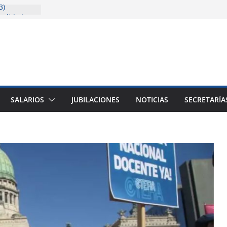
3)
solida la
cencia
sitaria
ión
ión (junio a
SALARIOS
JUBILACIONES
NOTICIAS
SECRETARÍA