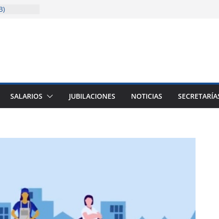
3)
solida la
cencia
sitaria
ión
ión (junio a
SALARIOS
JUBILACIONES
NOTICIAS
SECRETARÍA