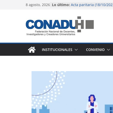
Acta paritaria (9/6/2023)
Saltar
8 agosto, 2026
Lo último:
Acta paritaria (18/10/202
al
El gobierno nacional con
contenido
pérdida salarial de la do
universitaria y preuniver
Instructivo para liquidac
(octubre 2023)
Instructivo para liquidac
agosto 2023)
INSTITUCIONALES
CONVENIO