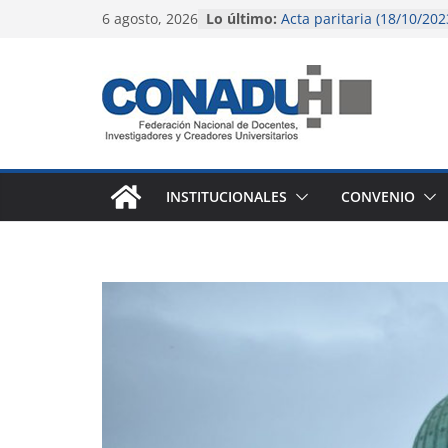
Saltar
6 agosto, 2026
Lo último:
Acta paritaria (18/10/202
al
El gobierno nacional con
pérdida salarial de la do
contenido
universitaria y preuniver
Instructivo para liquidac
(octubre 2023)
Instructivo para liquidac
agosto 2023)
Acta paritaria (9/6/2023)
INSTITUCIONALES
CONVENIO