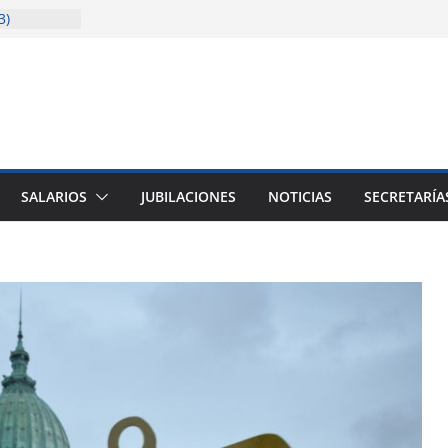
3)
solida la
cencia
sitaria
ión
ión (junio a
SALARIOS
JUBILACIONES
NOTICIAS
SECRETARÍA